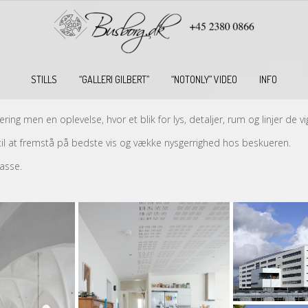
STILLS
“GALLERI GILBERT”
“NOTONLY” VIDEO
INFO
rering men en oplevelse, hvor et blik for lys, detaljer, rum og linjer de
 til at fremstå på bedste vis og vække nysgerrighed hos beskueren.
asse.